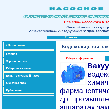
Все виды насосного и э
Сайт Компании - офиц
отечественных и зарубежных производите
Главная
◊ Меню сайта
Водокольцевой вак
Главная
Общая информация
Характеристики
Вакуу
Габариты насосов
водок
Цены - вакуумный насос
химич
Обратная связь
фармацевтичес
Публикации
др. промышлен
аппаратах зак