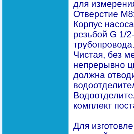
для измерени
Отверстие М8
Корпус насос
резьбой G 1/2
трубопровода
Чистая, без м
непрерывно ци
должна отводи
водоотделите
Водоотделител
комплект пост
Для изготовле