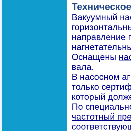
Техническое
Вакуумный нас
горизонтальн
направление 
нагнетательны
Оснащены
на
вала.
В насосном а
только серти
который долж
По специально
частотный пр
соответствую